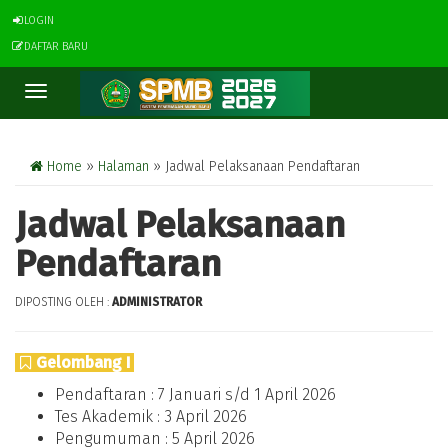
LOGIN
DAFTAR BARU
Toggle
navigation
Home
»
Halaman
» Jadwal Pelaksanaan Pendaftaran
Jadwal Pelaksanaan
Pendaftaran
DIPOSTING OLEH :
ADMINISTRATOR
Gelombang I
Pendaftaran : 7 Januari s/d 1 April 2026
Tes Akademik : 3 April 2026
Pengumuman : 5 April 2026