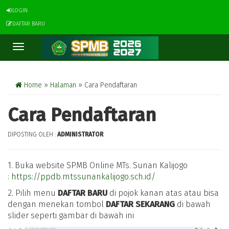
LOGIN
DAFTAR BARU
Toggle
navigation
Home
»
Halaman
» Cara Pendaftaran
Cara Pendaftaran
DIPOSTING OLEH :
ADMINISTRATOR
1. Buka website SPMB Online MTs. Sunan Kalijogo
:
https://ppdb.mtssunankalijogo.sch.id/
2. Pilih menu
DAFTAR BARU
di pojok kanan atas atau bisa
dengan menekan tombol
DAFTAR SEKARANG
di bawah
slider seperti gambar di bawah ini